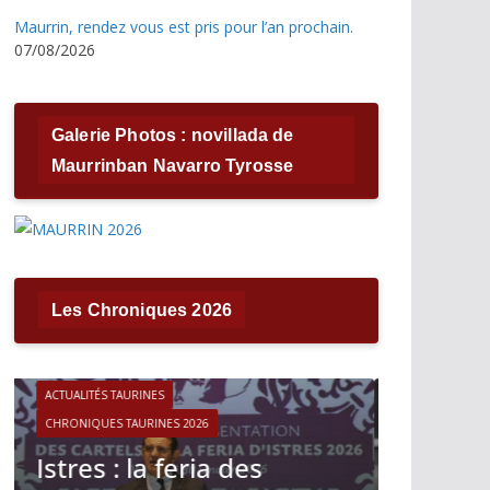
Maurrin, rendez vous est pris pour l’an prochain.
07/08/2026
Galerie Photos : novillada de
Maurrinban Navarro Tyrosse
Les Chroniques 2026
ACTUALITÉS TAURINES
CHRONIQUES TAURINES 2026
ACTUALITÉS T
Víctor Hernández : le
CHRONIQUES 