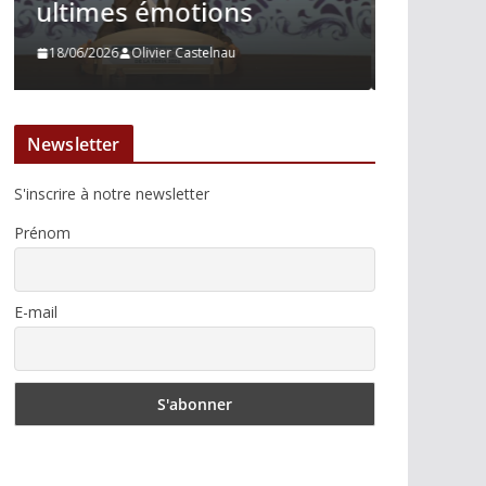
courage immobile
Madrid
13/06/2026
Tertulias
10/06/2026
Newsletter
S'inscrire à notre newsletter
Prénom
E-mail