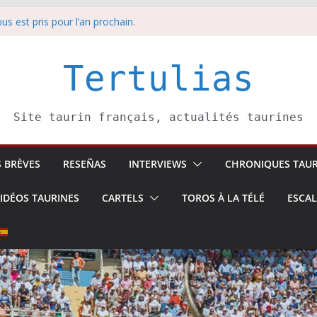
us est pris pour l’an prochain.
anche 9 août
 Soustons
sina: une première étape
Tertulias
edi 8 août
Site taurin français, actualités taurines
S BRÈVES
RESEÑAS
INTERVIEWS
CHRONIQUES TAUR
IDÉOS TAURINES
CARTELS
TOROS À LA TÉLÉ
ESCA