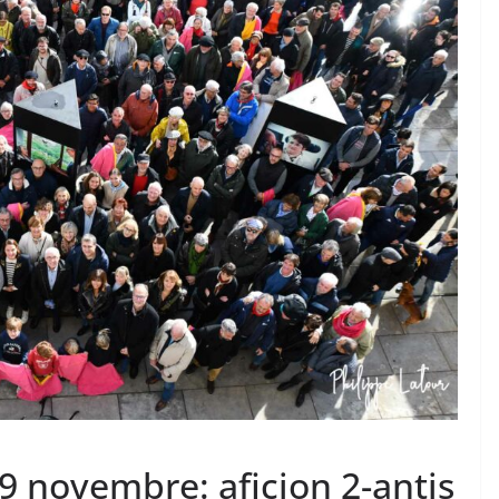
TAURINES 2026
ACTUALITÉS TAURINES
PHOTOS TAURINES 2026
ure en
Bayonne, la corrida des
fêtes en photos
17/07/2026
Tertulias
9 novembre: aficion 2-antis