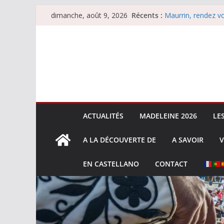
Passer
Récents :
Maurrin, rendez vo
dimanche, août 9, 2026
au
Les brèves du dim
Coup de foudre à
contenu
Parentis, La Golo
Les brèves du sam
ACTUALITÉS
MADELEINE 2026
LE
A LA DÉCOUVERTE DE
A SAVOIR
V
EN CASTELLANO
CONTACT