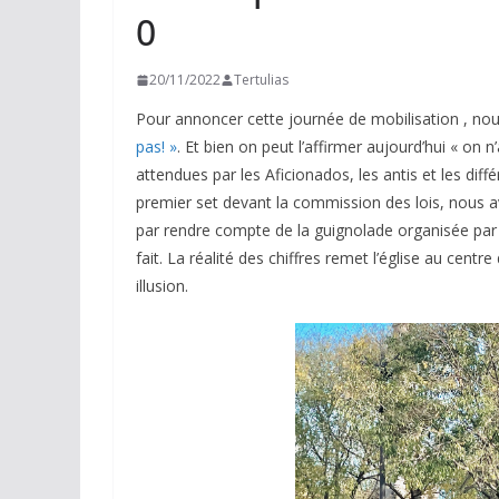
0
20/11/2022
Tertulias
Pour annoncer cette journée de mobilisation , nou
pas! »
. Et bien on peut l’affirmer aujourd’hui « on
attendues par les Aficionados, les antis et les dif
premier set devant la commission des lois, nous
par rendre compte de la guignolade organisée par l
fait. La réalité des chiffres remet l’église au centr
illusion.
ACTUALITÉS TAURINES
CHRONIQUES TAURINES 2026
Arles : au seuil 