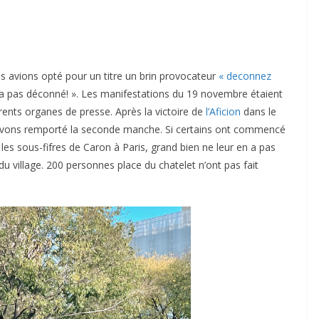
s avions opté pour un titre un brin provocateur
« deconnez
 n’a pas déconné! ». Les manifestations du 19 novembre étaient
férents organes de presse. Après la victoire de
l’Aficion
dans le
 avons remporté la seconde manche. Si certains ont commencé
es sous-fifres de Caron à Paris, grand bien ne leur en a pas
e du village. 200 personnes place du chatelet n’ont pas fait
ACTUALITÉS TAURINES
CHRONIQUES TAURINES 2026
des
Istres : la feria des