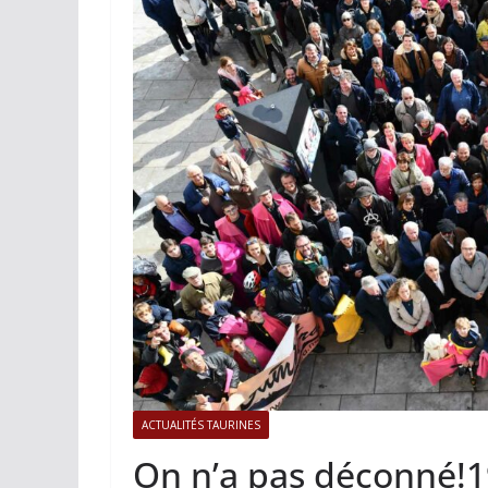
ACTUALITÉS TAURINES
PHOTOS 
Istres, l’ouvert
photos
19/06/2026
Tertulias
ACTUALITÉS TAURINES
On n’a pas déconné!1