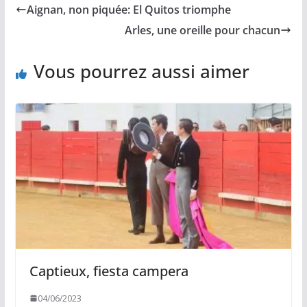
Aignan, non piquée: El Quitos triomphe
o
i
A
g
o
n
p
e
Arles, une oreille pour chacun
k
k
p
r
Vous pourrez aussi aimer
Captieux, fiesta campera
04/06/2023