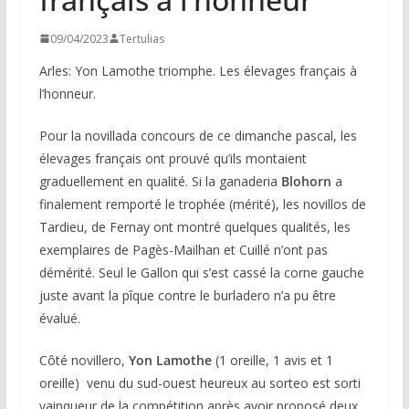
09/04/2023
Tertulias
Arles: Yon Lamothe triomphe. Les élevages français à
l’honneur.
Pour la novillada concours de ce dimanche pascal, les
élevages français ont prouvé qu’ils montaient
graduellement en qualité. Si la ganaderia
Blohorn
a
finalement remporté le trophée (mérité), les novillos de
Tardieu, de Fernay ont montré quelques qualités, les
exemplaires de Pagès-Mailhan et Cuillé n’ont pas
démérité. Seul le Gallon qui s’est cassé la corne gauche
juste avant la pîque contre le burladero n’a pu être
évalué.
Côté novillero,
Yon Lamothe
(1 oreille, 1 avis et 1
oreille) venu du sud-ouest heureux au sorteo est sorti
vainqueur de la compétition après avoir proposé deux