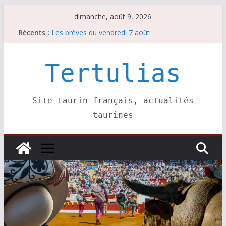
Passer
dimanche, août 9, 2026
au
Récents :
Les brèves du vendredi 7 août
contenu
Coup de foudre à Soustons
Parentis, La Golosina: une première étape
Les brèves du samedi 8 août
Tertulias
Maurrin, rendez vous est pris pour l’an prochain.
Site taurin français, actualités
taurines