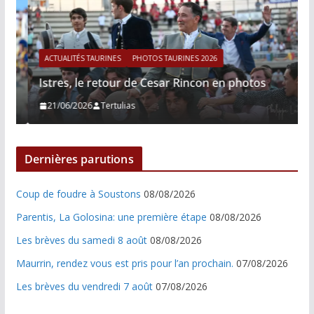
ACTUALITÉS TAURINES
PHOTOS TAURINES 2026
Istres, le retour de Cesar Rincon en photos
21/06/2026
Tertulias
Dernières parutions
Coup de foudre à Soustons
08/08/2026
Parentis, La Golosina: une première étape
08/08/2026
Les brèves du samedi 8 août
08/08/2026
Maurrin, rendez vous est pris pour l’an prochain.
07/08/2026
Les brèves du vendredi 7 août
07/08/2026