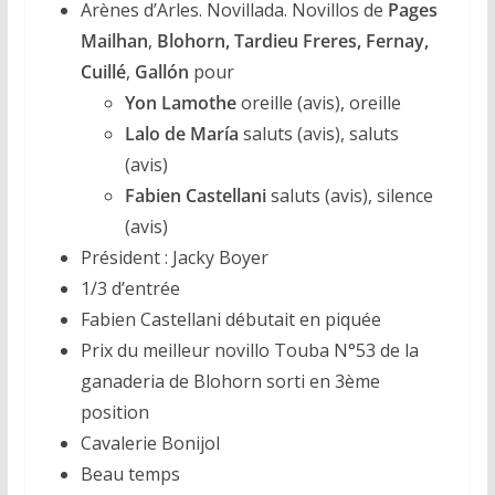
Arènes d’Arles. Novillada. Novillos de
Pages
Mailhan
,
Blohorn, Tardieu Freres, Fernay,
Cuillé
,
Gallón
pour
Yon Lamothe
oreille (avis), oreille
Lalo de María
saluts (avis), saluts
(avis)
Fabien Castellani
saluts (avis), silence
(avis)
Président : Jacky Boyer
1/3 d’entrée
Fabien Castellani débutait en piquée
Prix du meilleur novillo Touba N°53 de la
ganaderia de Blohorn sorti en 3ème
position
Cavalerie Bonijol
Beau temps