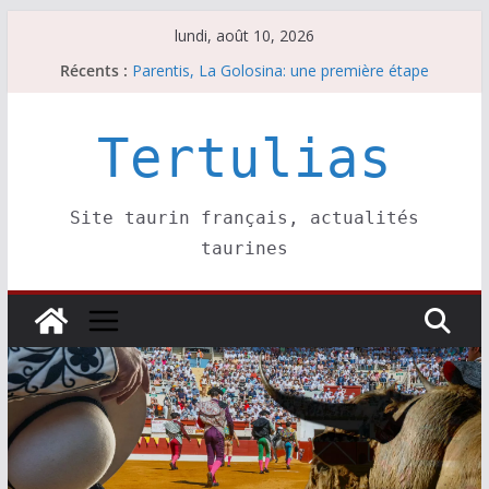
Passer
lundi, août 10, 2026
au
Récents :
Parentis, La Golosina: une première étape
contenu
Les brèves du lundi 10 août
A Parentis, à part les brindis……
Les brèves du dimanche 9 août
Tertulias
Coup de foudre à Soustons
Site taurin français, actualités
taurines