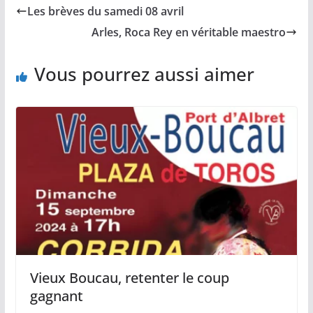
b
l
L
s
a
Les brèves du samedi 08 avril
o
i
A
g
o
n
p
e
Arles, Roca Rey en véritable maestro
k
k
p
r
Vous pourrez aussi aimer
Vieux Boucau, retenter le coup
gagnant