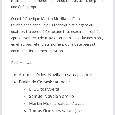
malmené sur le ruedo a entendu un avis avant de poser
une épée propre.
Quant à l’Ibérique
Martin Morilla
de l’école
taurine arlésienne, le plus technique et élégant du
quatuor, il a perdu à l’estocade tout espoir de trophée
après avoir reçu deux avis… et demi. Les clarines n’ont,
en effet, pas retenti au moment où la bête baissait
enfin et définitivement pavillon.
Paul Massabo
Arènes d’Arles. Novillada sans picadors
Erales de
Colombeau
pour
El Quitos
vuelta
Samuel Navalon
oreille
Martin Morilla
saluts (2 avsis)
Tomas Gonzales
saluts (avis)