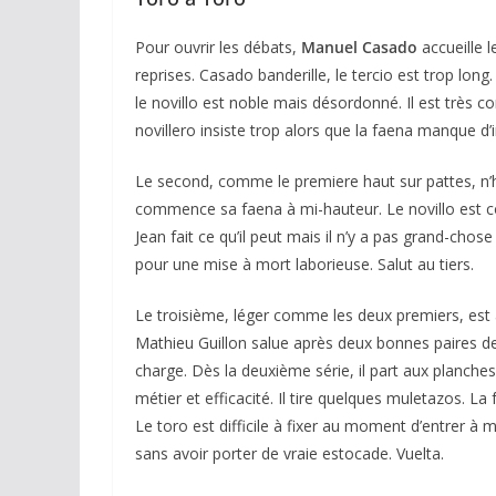
Pour ouvrir les débats,
Manuel Casado
accueille l
reprises. Casado banderille, le tercio est trop lo
le novillo est noble mais désordonné. Il est très c
novillero insiste trop alors que la faena manque d’
Le second, comme le premiere haut sur pattes, n’
commence sa faena à mi-hauteur. Le novillo est co
Jean fait ce qu’il peut mais il n’y a pas grand-cho
pour une mise à mort laborieuse. Salut au tiers.
Le troisième, léger comme les deux premiers, est 
Mathieu Guillon salue après deux bonnes paires de b
charge. Dès la deuxième série, il part aux planches.
métier et efficacité. Il tire quelques muletazos. L
Le toro est difficile à fixer au moment d’entrer à m
sans avoir porter de vraie estocade. Vuelta.