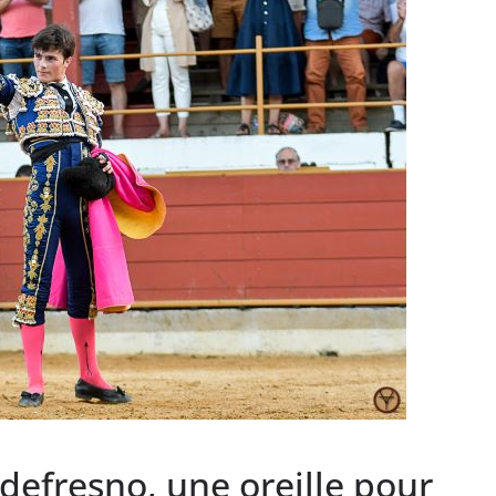
PHOTOS TAURINES 2026
ACTUALITÉS TAURINES
PHOTOS TAURINES 202
uverture en
Bayonne, la corrida
des fêtes en photos
lias
17/07/2026
Tertulias
ldefresno, une oreille pour