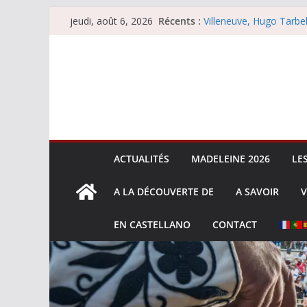
Passer
Les brèves du mercredi
Récents :
jeudi, août 6, 2026
au
Villeneuve, Hugo Tarbel
Escalafón 2026 – mata
contenu
Escalafón 2026 – novill
Les brèves du jeudi 6 
ACTUALITÉS
MADELEINE 2026
LE
A LA DÉCOUVERTE DE
A SAVOIR
V
EN CASTELLANO
CONTACT