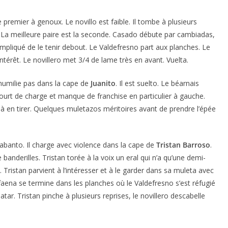
e premier à genoux. Le novillo est faible. Il tombe à plusieurs
ng. La meilleure paire est la seconde. Casado débute par cambiadas,
ompliqué de le tenir debout. Le Valdefresno part aux planches. Le
intérêt. Le novillero met 3/4 de lame très en avant. Vuelta.
humilie pas dans la cape de
Juanito
. Il est suelto. Le béarnais
urt de charge et manque de franchise en particulier à gauche.
se à en tirer. Quelques muletazos méritoires avant de prendre l’épée
abanto. Il charge avec violence dans la cape de
Tristan
Barroso
.
anderilles. Tristan torée à la voix un eral qui n’a qu’une demi-
 Tristan parvient à l’intéresser et à le garder dans sa muleta avec
a faena se termine dans les planches où le Valdefresno s’est réfugié
atar. Tristan pinche à plusieurs reprises, le novillero descabelle