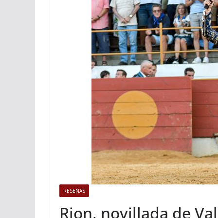
ACTUALITÉS TAURINES
Istres, l’o
photos
19/06/2026
Tertu
RESEÑAS
Rion, novillada de Va