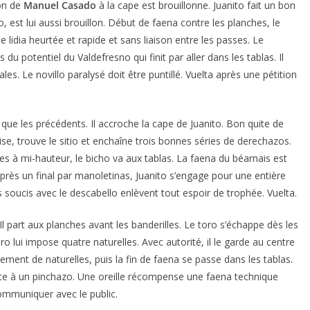
ion de
Manuel Casado
à la cape est brouillonne. Juanito fait un bon
o, est lui aussi brouillon. Début de faena contre les planches, le
e lidia heurtée et rapide et sans liaison entre les passes. Le
 du potentiel du Valdefresno qui finit par aller dans les tablas. Il
les. Le novillo paralysé doit être puntillé. Vuelta après une pétition
 que les précédents. Il accroche la cape de Juanito. Bon quite de
lise, trouve le sitio et enchaîne trois bonnes séries de derechazos.
s à mi-hauteur, le bicho va aux tablas. La faena du béarnais est
près un final par manoletinas, Juanito s’engage pour une entière
s soucis avec le descabello enlèvent tout espoir de trophée. Vuelta.
Il part aux planches avant les banderilles. Le toro s’échappe dès les
ero lui impose quatre naturelles. Avec autorité, il le garde au centre
ment de naturelles, puis la fin de faena se passe dans les tablas.
uite à un pinchazo. Une oreille récompense une faena technique
communiquer avec le public.