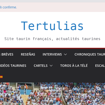
 5 août
li confirme.
dors de toros-
eros –
Tertulias
août
Site taurin français, actualités taurines
S BRÈVES
RESEÑAS
INTERVIEWS
CHRONIQUES TAUR
IDÉOS TAURINES
CARTELS
TOROS À LA TÉLÉ
ESCA