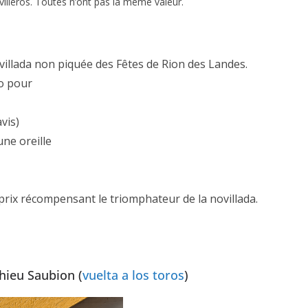
villeros. Toutes n’ont pas la même valeur.
illada non piquée des Fêtes de Rion des Landes.
no pour
avis)
une oreille
ACTUALITÉS TAURINES
ES 2026
CHRONIQUES TAURINES 2026
seuil des
Istres : la feria des
 prix récompensant le triomphateur de la novillada.
s.
ultimes émotions
er Castelnau
18/06/2026
Olivier Castelnau
hieu Saubion (
vuelta a los toros
)