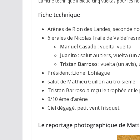
La fiche technique indique cinq vueltas pour les no
Fiche technique
Arènes de Rion des Landes, seconde nov
6 erales de Nicolas Fraile de Valdefres
Manuel Casado
: vuelta, vuelta
Juanito
: salut au tiers, vuelta (un 
Tristan Barroso
: vuelta (un avis), 
ACTUALITÉS TAURINES
Président :Lionel Lohiague
CHRONIQUES TAURIN
salut de Mathieu Guillon au troisième
Arles : au 
Tristan Barroso a reçu le trophée et le
espérance
9/10 ème d’arène
Ciel dégagé, petit vent frisquet.
02/04/2026
Olivi
Le reportage photographique de Matt