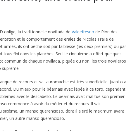
D oblige, la traditionnelle novillada de
Valdefresno
de Rion des
entation et le comportement des erales de Nicolas Fraile de
 et armés, ils ont pêché soit par faiblesse (les deux premiers) ou par
 tous fini dans les planches. Seul le cinquième a offert quelques
ot commun de chaque novillada, piquée ou non, les trois novilleros
te suprême.
anque de recours et sa tauromachie est très superficielle. Juanito a
 second. Du mieux pour le béarnais avec l’épée à ce toro, cependant
problèmes avec le descabello. Le béarnais avait mal tué son premier
oso commence à avoir du métier et du recours. Il sait
u sixième, un manso querencioso, dont il a tiré le maximum avant
remier, un autre manso querencioso.