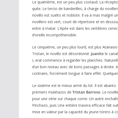
Le quatrième, est un peu plus costaud. La récept
quite. Le tercio de banderilles, à charge du noviller
novillo est suelto et noblote. Il va à mas malgré un
novillero est vert, court de répertoire et en dessous
entre à matar. L’épée est dans les vertèbres cervica
d’oreille incompréhensible.
Le cinquième, un peu plus lourd, est plus Atanasio
Tristan, le novillo est désordonné.
Juanito
le cana
L eral commence à regarder les planches. Naturelle
d’un bon niveau avec de bons passages à droite. A
contraire, forcément longue à faire effet. Quelque
Le sixième est le mieux armé du lot. Il est abanto. 
premiers muletazos de
Tristan Barroso
. Le novill
pour une série sur chaque corne. Un autre enchaîne
Pinchazo, puis Une entière trasera efficace fait s
mise en valeur par la capacité du jeune torero à 