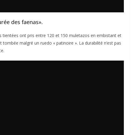
urée des faenas».
s tientées ont pris entre 120 et 150 muletazos en embistant et
st tombée malgré un ruedo « patinoire ». La durabilité n’est pas
te.