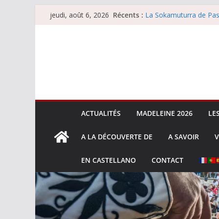
Passer
Récents :
La Sokamuturra de Pas
jeudi, août 6, 2026
au
Les brèves du jeudi 6 
Les brèves du mercredi
contenu
Villeneuve, Hugo Tarbel
Les brèves du mardi 4 
ACTUALITÉS
MADELEINE 2026
LE
A LA DÉCOUVERTE DE
A SAVOIR
V
EN CASTELLANO
CONTACT