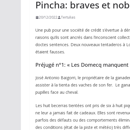
Pincha: braves et nobl
20/12/2022
Tertulias
Une pub pour une société de crédit s’évertue à dé
raisons qu’ils sont ancrés dans l’inconscient collec
doctes sentences. Deux nouveaux tentaderos à 
étaient fausses.
Préjugé n°1: « Les Domecq manquent 
José Antonio Baigorri, le propriétaire de la ganad
assister à la tienta des vaches de son fer. Le 
pupilles face au cheval.
Les huit becerras tientées ont pris de six à huit 
ne leur a jamais fait de cadeaux. Elles sont reven
parfois des défauts ou des comportements éliminat
des conditions (état de la piste et météo) très diff