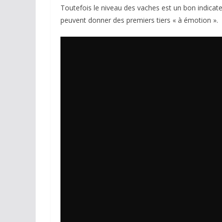
Toutefois le niveau des vaches est un bon indicat
peuvent donner des premiers tiers « à émotion ».
ACTUALITÉS TAURINES
CHRONIQUES TAURINES 2026
Arles : au seuil 
espérances.
02/04/2026
Olivier Castelna