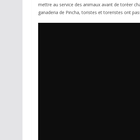
mettre au service des animaux avant de toréer chac
ganaderia de Pincha, toristes et toreristes ont p