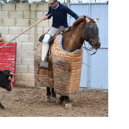
TAURINES 2026
ACTUALITÉS TAURINES
PHOTOS TAURINES 2026
ure en
Bayonne, la corrida des
fêtes en photos
17/07/2026
Tertulias