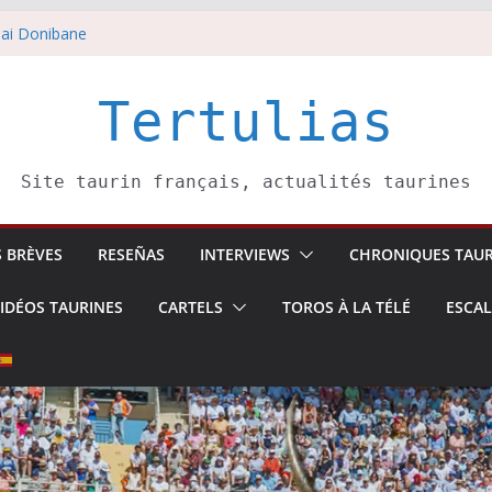
ai Donibane
août
 5 août
li confirme.
Tertulias
août
Site taurin français, actualités taurines
S BRÈVES
RESEÑAS
INTERVIEWS
CHRONIQUES TAUR
IDÉOS TAURINES
CARTELS
TOROS À LA TÉLÉ
ESCA