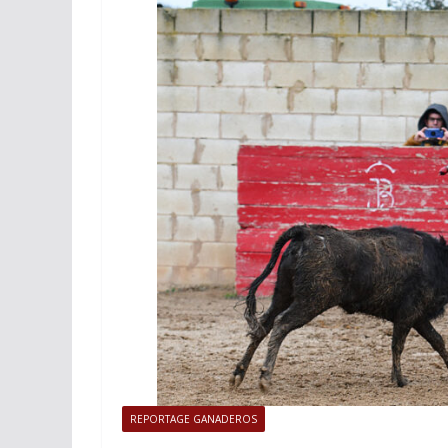
ACTUALITÉS TAURINES
PHOTOS 
Istres, l’ouvert
photos
19/06/2026
Tertulias
REPORTAGE GANADEROS