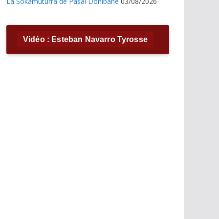
La Sokamuturra de Pasai Donibane
03/08/2026
Vidéo : Esteban Navarro Tyrosse