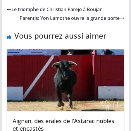
b
l
L
s
a
Le triomphe de Christian Parejo à Boujan
o
i
A
g
o
n
p
e
Parentis: Yon Lamothe ouvre la grande porte
k
k
p
r
Vous pourrez aussi aimer
Aignan, des erales de l’Astarac nobles
et encastés