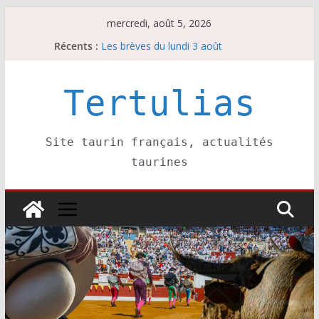
Passer
mercredi, août 5, 2026
au
Récents :
Les brèves du lundi 3 août
contenu
Les brèves du mercredi 5 août
Villeneuve, Hugo Tarbelli confirme.
Les brèves du mardi 4 août
Tertulias
La Sokamuturra de Pasai Donibane
Site taurin français, actualités
taurines