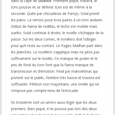
dans la cape de
Solalito
. Première pique, trasera, le
toro pousse et se défend. Il,en est de même à la
seconde. Quite par chicuelinas de Parejo, Solal prend
les palos. Le nimois pose trois paires à un toro andarin.
Début de faena de rodillas, le bicho est mobile mais
suelto. Solal continue à droite, le novillo s’échappe de la
passe. Sur les deux cornes, le novillero doit l’obliger
pour qu’il reste au contact. Le Pages-Mailhan part dans
les planches. Le novillero s’applique mais ne pèse pas
suffisament sur le novillo. Ce manque de poder et le
peu de fond du toro font que la faena manque de
transmission et d’émotion. Final par manoletinas qui
portent sur le public, l’entière très basse et trasera est
suffisante. Pétition non majoritaire, une oreille qui ne
s’impose pas compte-tenu de l’estocade.
En troisième sort un utrero aussi léger que les deux
premiers. Bien piqué, il ne pousse pas lors des deux