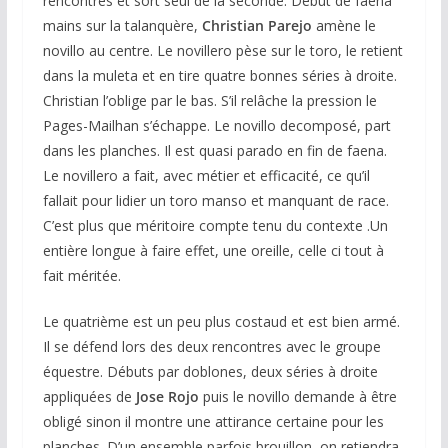
rencontres et sort seul de la seconde. Début de faena
mains sur la talanquère,
Christian Parejo
amène le
novillo au centre. Le novillero pèse sur le toro, le retient
dans la muleta et en tire quatre bonnes séries à droite.
Christian l’oblige par le bas. S’il relâche la pression le
Pages-Mailhan s’échappe. Le novillo decomposé, part
dans les planches. Il est quasi parado en fin de faena.
Le novillero a fait, avec métier et efficacité, ce qu’il
fallait pour lidier un toro manso et manquant de race.
C’est plus que méritoire compte tenu du contexte .Un
entière longue à faire effet, une oreille, celle ci tout à
fait méritée.
Le quatrième est un peu plus costaud et est bien armé.
Il se défend lors des deux rencontres avec le groupe
équestre. Débuts par doblones, deux séries à droite
appliquées de
Jose Rojo
puis le novillo demande à être
obligé sinon il montre une attirance certaine pour les
planches. D’un ensemble parfois brouillon, on retiendra