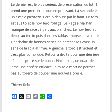
Le dernier est le plus sérieux de présentation du lot. Il
prend une première pique en poussant. La seconde est
un simple picotazo. Parejo débute par le haut. Le toro
est suelto et le novillero l’oblige. Le Pages-Mailhan
manque de race , il part aux planches. Le novillero au
début au tercio puis dans les tablas impose sa volonté.
Il enchaîne de bonnes séries de derechazos avec un
sens de la lidia affirmé. A gauche le toro est violent et
c’est plus compliqué. Retour à droite pour une dernière
série qui porte sur le public. Pinchazos , un quart de
lame une entière efficace, la mise à mort ne permet
pas au torero de couper une nouvelle oreille.
Thierry Reboul
F
X
E
C
W
P
a
m
o
h
a
c
a
p
a
r
e
i
y
t
t