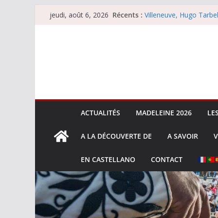
Les brèves du mercredi
Passer
Récents :
Villeneuve, Hugo Tarbel
jeudi, août 6, 2026
au
Escalafón 2026 – mata
Escalafón 2026 – novill
contenu
Les brèves du jeudi 6 
ACTUALITÉS
MADELEINE 2026
LE
A LA DÉCOUVERTE DE
A SAVOIR
V
EN CASTELLANO
CONTACT