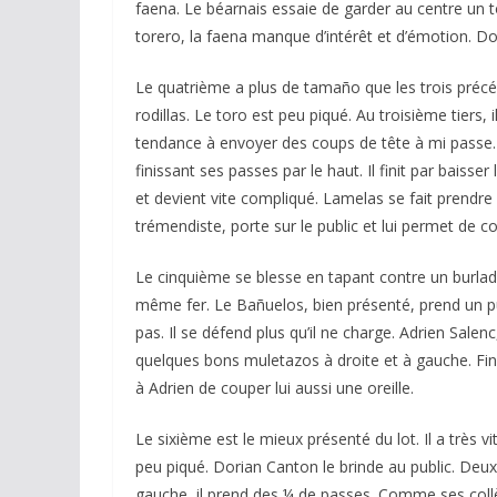
faena. Le béarnais essaie de garder au centre un tor
torero, la faena manque d’intérêt et d’émotion. Do
Le quatrième a plus de tamaño que les trois précéd
rodillas. Le toro est peu piqué. Au troisième tiers, 
tendance à envoyer des coups de tête à mi passe.
finissant ses passes par le haut. Il finit par bais
et devient vite compliqué. Lamelas se fait prendre
trémendiste, porte sur le public et lui permet de co
Le cinquième se blesse en tapant contre un burlade
même fer. Le Bañuelos, bien présenté, prend un 
pas. Il se défend plus qu’il ne charge. Adrien Salenc
quelques bons muletazos à droite et à gauche. Fin
à Adrien de couper lui aussi une oreille.
Le sixième est le mieux présenté du lot. Il a très v
peu piqué. Dorian Canton le brinde au public. Deux
gauche, il prend des ¼ de passes. Comme ses collègu