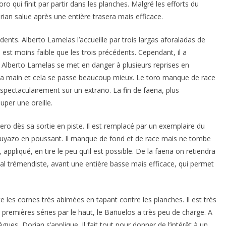
o qui finit par partir dans les planches. Malgré les efforts du
rian salue après une entière trasera mais efficace.
ents. Alberto Lamelas l’accueille par trois largas aforaladas de
il est moins faible que les trois précédents. Cependant, il a
 Alberto Lamelas se met en danger à plusieurs reprises en
ser la main et cela se passe beaucoup mieux. Le toro manque de race
 spectaculairement sur un extraño. La fin de faena, plus
uper une oreille.
ro dès sa sortie en piste. Il est remplacé par un exemplaire du
puyazo en poussant. Il manque de fond et de race mais ne tombe
, appliqué, en tire le peu qu’il est possible. De la faena on retiendra
al trémendiste, avant une entière basse mais efficace, qui permet
ite les cornes très abimées en tapant contre les planches. Il est très
 premières séries par le haut, le Bañuelos a très peu de charge. A
es, Dorian s’applique. Il fait tout pour donner de l’intérêt à un