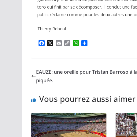
toro qui finit par se décomposer. Il conclut une fa
public réclame comme pour les deux autres une orei
Thierry Reboul
F
X
E
C
W
P
a
m
o
h
a
c
a
p
a
r
e
i
y
t
t
b
l
L
s
a
EAUZE: une oreille pour Tristan Barroso à l
o
i
A
g
o
n
p
e
piquée.
k
k
p
r
Vous pourrez aussi aimer