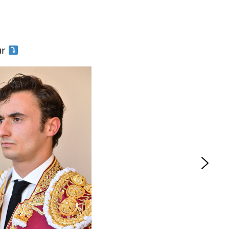
ur
ACTUALITÉS TAURINES
ES 2026
CHRONIQUES TAURINES 2026
seuil des
Istres : la feria des
s.
ultimes émotions
er Castelnau
18/06/2026
Olivier Castelnau