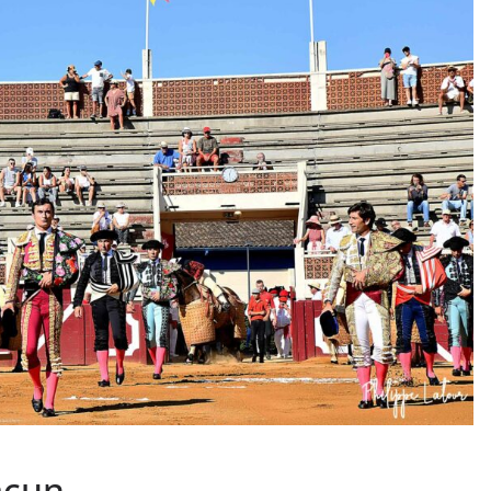
PHOTOS TAURINES 2026
ACTUALITÉS TAURINES
PHOTOS TAURINES 202
uverture en
Bayonne, la corrida
des fêtes en photos
lias
17/07/2026
Tertulias
acun