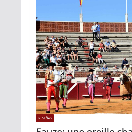
ACTUALITÉS TAURINES
Istres, l’o
photos
19/06/2026
Tertu
RESEÑAS
Eauze: une oreille ch