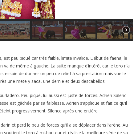
est peu piqué car très faible, limite invalide. Début de faena, le
en va de même à gauche. La suite manque d’intérêt car le toro n’a
as essaie de donner un peu de relief à sa prestation mais vue le
près une mete y saca, une demie et deux descabellos.
urladero. Peu piqué, lui aussi est juste de forces. Adrien Salenc
sse est gâchée par sa faiblesse. Adrien s’applique et fait ce qu’il
éteint progressivement. Silence après une entière.
andarin et perd le peu de forces qu’il a se déplacer dans l’arène. Au
n soutient le toro à mi-hauteur et réalise la meilleure série de sa