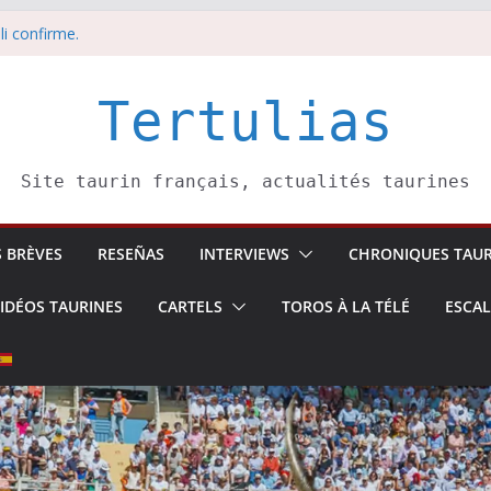
 5 août
li confirme.
dors de toros-
eros –
août
Tertulias
Site taurin français, actualités taurines
S BRÈVES
RESEÑAS
INTERVIEWS
CHRONIQUES TAUR
IDÉOS TAURINES
CARTELS
TOROS À LA TÉLÉ
ESCA