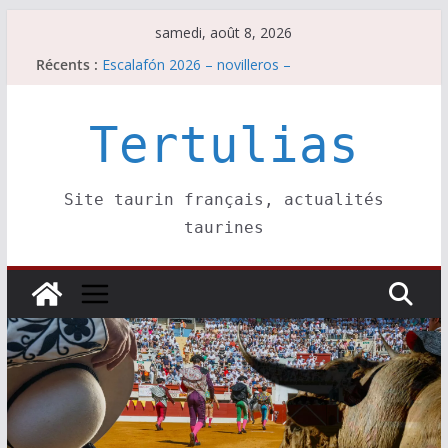
Passer
samedi, août 8, 2026
au
Récents :
Escalafón 2026 – novilleros –
contenu
Les brèves du samedi 8 août
Maurrin, rendez vous est pris pour l’an prochain.
Les brèves du vendredi 7 août
Tertulias
Escalafón 2026 – matadors de toros-
Site taurin français, actualités
taurines