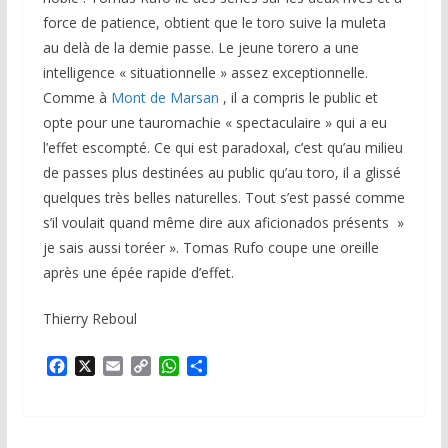
force de patience, obtient que le toro suive la muleta
au delà de la demie passe. Le jeune torero a une
intelligence « situationnelle » assez exceptionnelle.
Comme à
Mont de Marsan
, il a compris le public et
opte pour une tauromachie « spectaculaire » qui a eu
l’effet escompté. Ce qui est paradoxal, c’est qu’au milieu
de passes plus destinées au public qu’au toro, il a glissé
quelques très belles naturelles. Tout s’est passé comme
s’il voulait quand même dire aux aficionados présents »
je sais aussi toréer ». Tomas Rufo coupe une oreille
après une épée rapide d’effet.
Thierry Reboul
F
X
E
C
W
P
a
m
o
h
a
c
a
p
a
r
e
i
y
t
t
b
l
L
s
a