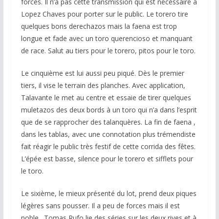
forces. Il n’a pas cette transmission qui est nécéssaire à
Lopez Chaves pour porter sur le public. Le torero tire
quelques bons derechazos mais la faena est trop
longue et fade avec un toro querencioso et manquant
de race. Salut au tiers pour le torero, pitos pour le toro.
Le cinquième est lui aussi peu piqué. Dès le premier
tiers, il vise le terrain des planches. Avec application,
Talavante le met au centre et essaie de tirer quelques
muletazos des deux bords à un toro qui n’a dans l’esprit
que de se rapprocher des talanquères. La fin de faena ,
dans les tablas, avec une connotation plus trémendiste
fait réagir le public très festif de cette corrida des fêtes.
L’épée est basse, silence pour le torero et sifflets pour
le toro.
Le sixième, le mieux présenté du lot, prend deux piques
légères sans pousser. Il a peu de forces mais il est
noble . Tomas Rufo lie des séries sur les deux rives et à