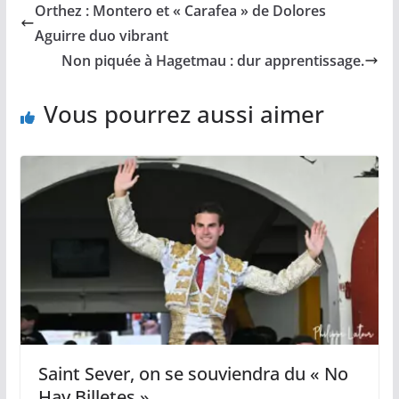
Orthez : Montero et « Carafea » de Dolores
o
i
A
g
o
n
p
e
Aguirre duo vibrant
k
k
p
r
Non piquée à Hagetmau : dur apprentissage.
Vous pourrez aussi aimer
Saint Sever, on se souviendra du « No
Hay Billetes »