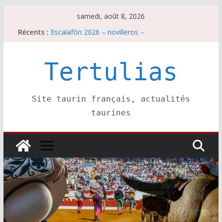
Passer
samedi, août 8, 2026
au
Récents :
Escalafón 2026 – novilleros –
contenu
Les brèves du samedi 8 août
Maurrin, rendez vous est pris pour l’an prochain.
Les brèves du vendredi 7 août
Tertulias
Escalafón 2026 – matadors de toros-
Site taurin français, actualités
taurines