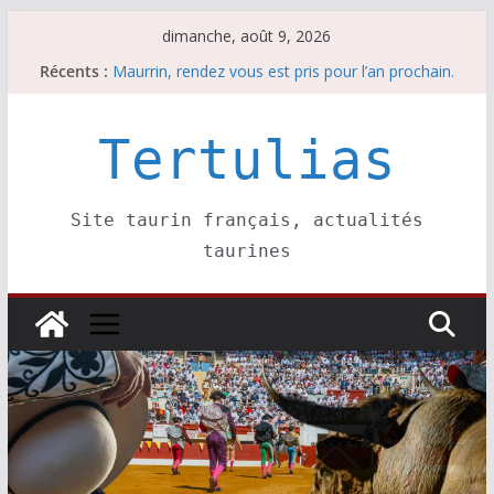
Passer
dimanche, août 9, 2026
au
Récents :
Maurrin, rendez vous est pris pour l’an prochain.
contenu
Les brèves du dimanche 9 août
Coup de foudre à Soustons
Parentis, La Golosina: une première étape
Tertulias
Les brèves du samedi 8 août
Site taurin français, actualités
taurines