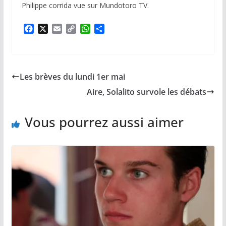
Philippe corrida vue sur Mundotoro TV.
F
X
E
C
W
P
a
m
o
h
a
c
a
p
a
r
e
i
y
t
t
b
l
L
s
a
Les brèves du lundi 1er mai
o
i
A
g
o
n
p
e
Aire, Solalito survole les débats
k
k
p
r
Vous pourrez aussi aimer