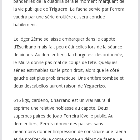
banderilles de la cuadrilla sera le moment marquant de
la vie publique de
Triguero
. La faena servie par Ferrera
vaudra par une série droitière et sera conclue
habilement.
Le léger 2ème se laisse embarquer dans le capote
d’Escribano mais fait peu d’étincelles lors de la séance
de piques. Au dernier tiers, la charge est désordonnée,
le Miura donne pas mal de coups de tête. Quelques
séries estimables sur le piton droit, alors que le côté
gauche est plus problématique. Une entière tombée et
deux descabellos auront raison de
Yeguerizo
.
616 kgs, cardeno,
Charrano
est un vrai Miura. Il
exprime une relative noblesse au capote. Deux
superbes paires de Joao Ferreira lève le public. Au
dernier tiers, Ferrera donne des passes sans
néanmoins donner l’impression de construire une faena
et de profiter de la corne droite en début de faena. Le