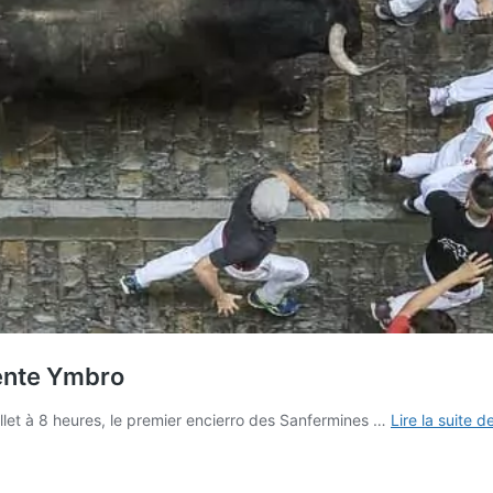
uente Ymbro
llet à 8 heures, le premier encierro des Sanfermines …
Lire la suite d