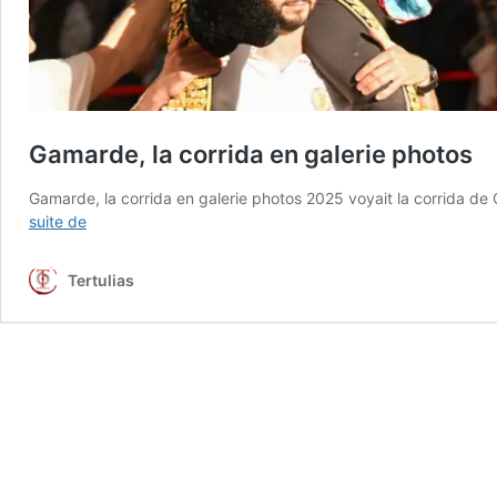
Gamarde, la corrida en galerie photos
Gamarde, la corrida en galerie photos 2025 voyait la corrida d
Gamarde,
suite de
la
corrida
Tertulias
en
galerie
photos